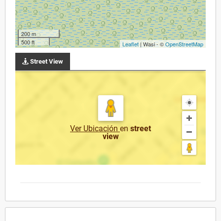
200 m
500 ft
Leaflet
| Wasi - ©
OpenStreetMap
Street View
Ver Ubicación
en
street
view