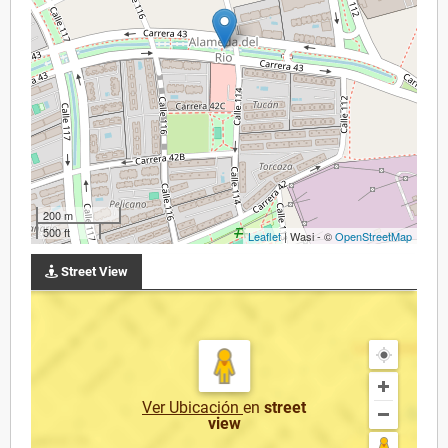
200 m
500 ft
Leaflet
| Wasi - ©
OpenStreetMap
Street View
Ver Ubicación
en
street
view