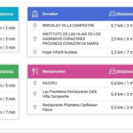
stancia
Escuelas
Distanci
BERCKLEY VILLA CAMPESTRE
0,7 km / 2 
m / 2 min
INSTITUTO DE LAS HIJAS DE LOS
m / 3 min
SAGRADOS CORAZONES
2,0 km / 6 
PROVINCIA CORAZON DE MARIA
m / 3 min
hogar infanti la playa
2,3 km / 7 
stancia
Restaurantes
Distanci
KAZOKU
0,4 km / 1 
m / 5 min
Lau Pastelería Restaurante Café
0,4 km / 2 
Villa Campestre
m / 5 min
Restaurante Pilandera Caribbean
0,5 km / 2 
Flavor
m / 7 min