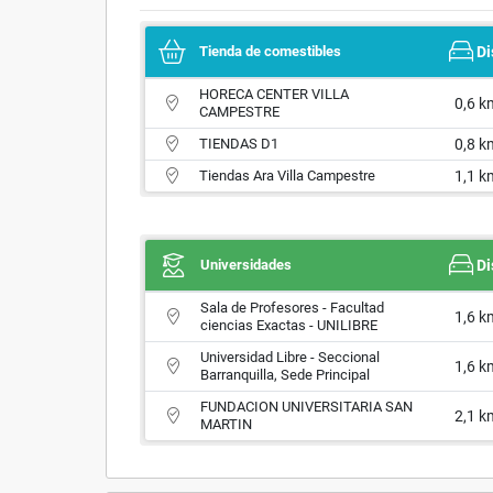
Tienda de comestibles
Di
HORECA CENTER VILLA
0,6 k
CAMPESTRE
TIENDAS D1
0,8 k
Tiendas Ara Villa Campestre
1,1 k
Universidades
Di
Sala de Profesores - Facultad
1,6 k
ciencias Exactas - UNILIBRE
Universidad Libre - Seccional
1,6 k
Barranquilla, Sede Principal
FUNDACION UNIVERSITARIA SAN
2,1 k
MARTIN