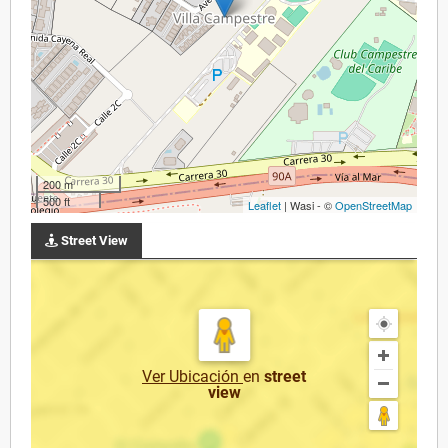
200 m
500 ft
Leaflet
| Wasi - ©
OpenStreetMap
Street View
Ver Ubicación
en
street
view