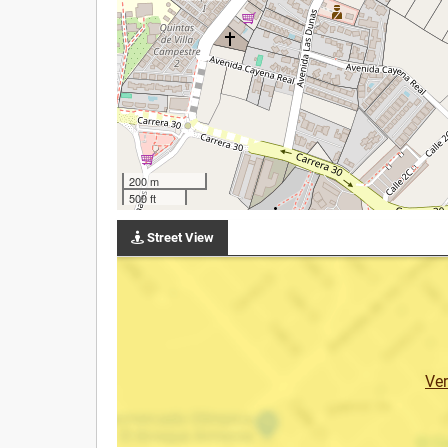
200 m
500 ft
Street View
Ve