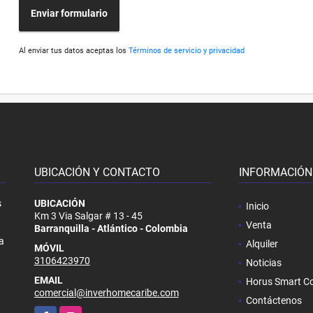
Enviar formulario
Al enviar tus datos aceptas los
Términos de servicio y privacidad
UBICACIÓN Y CONTACTO
INFORMACIÓN
s
UBICACIÓN
Inicio
Km 3 Via Salgar # 13 - 45
Venta
Barranquilla - Atlántico - Colombia
a
Alquiler
MÓVIL
3106423970
Noticias
EMAIL
Horus Smart Co
comercial@inverhomecaribe.com
Contáctenos
Facebook
Instagram