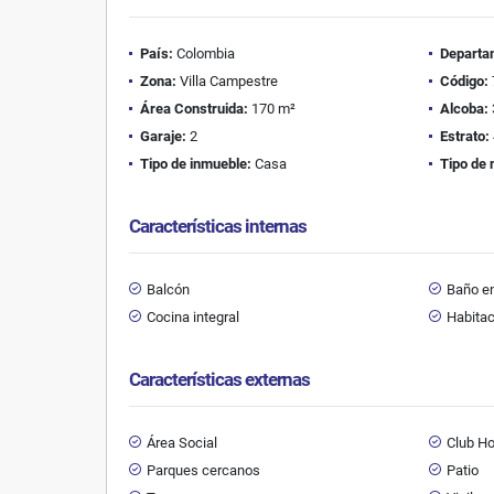
País:
Colombia
Departa
Zona:
Villa Campestre
Código:
Área Construida:
170 m²
Alcoba:
Garaje:
2
Estrato:
Tipo de inmueble:
Casa
Tipo de 
Características internas
Balcón
Baño en
Cocina integral
Habitac
Características externas
Área Social
Club H
Parques cercanos
Patio