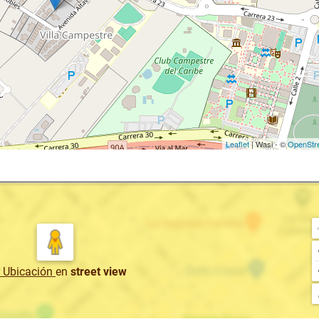
Leaflet
| Wasi - ©
OpenStr
r Ubicación
en
street view