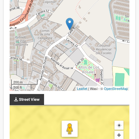
200 m
500 ft
Leaflet
| Wasi - ©
OpenStreetMap
Street View