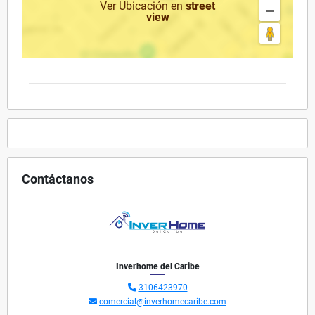
Ver Ubicación
en
street
view
Contáctanos
Inverhome del Caribe
3106423970
comercial@inverhomecaribe.com