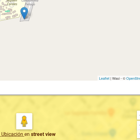
Leaflet
| Wasi - ©
OpenStr
r Ubicación
en
street view