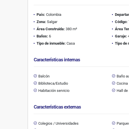
País:
Colombia
Departa
Zona:
Salgar
Código:
Área Construida:
380 m²
Área Te
Baños:
6
Garaje:
Tipo de inmueble:
Casa
Tipo de 
Características internas
Balcón
Baño au
Biblioteca/Estudio
Cocina 
Habitación servicio
Hall de
Características externas
Colegios / Universidades
Parque