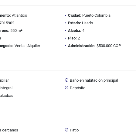
mento:
Atlántico
Ciudad:
Puerto Colombia
7015902
Estado:
Usado
rreno:
550 m²
Alcoba:
4
4
Piso:
2
negocio:
Venta | Alquiler
Administración:
$500.000 COP
xiliar
Baño en habitación principal
integral
Depósito
 alcobas
s cercanos
Patio