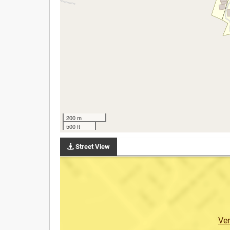
200 m
500 ft
Street View
Ve