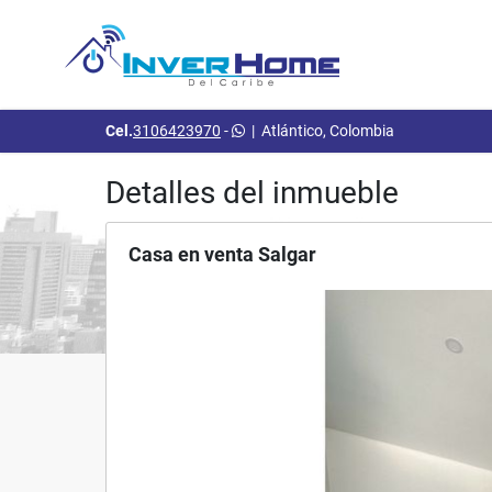
Cel.
3106423970
-
|
Atlántico, Colombia
Detalles del inmueble
Casa en venta Salgar