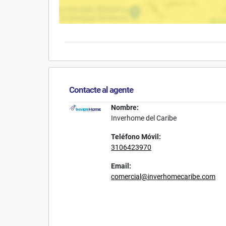
Contacte al agente
Nombre:
Inverhome del Caribe
Teléfono Móvil:
3106423970
Email:
comercial@inverhomecaribe.com