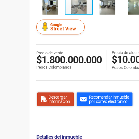
Google
Street View
Precio de alquil
Precio de venta
$10.0
$1.800.000.000
Pesos Colombianos
Pesos Colombi
Descargar
Recomendar inmueble
información
por correo electrónico
Detalles del inmueble