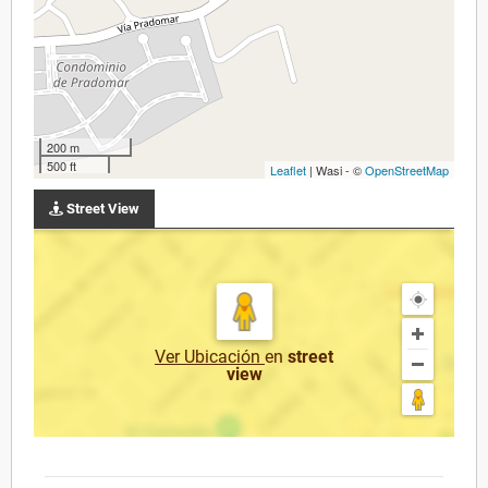
200 m
500 ft
Leaflet
| Wasi - ©
OpenStreetMap
Street View
Ver Ubicación
en
street
view