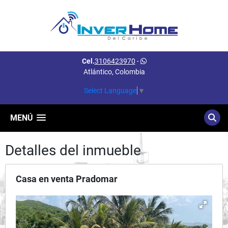
Cel.
3106423970
-
Atlántico, Colombia
Select Language
▼
MENÚ
Detalles del inmueble
Casa en venta Pradomar