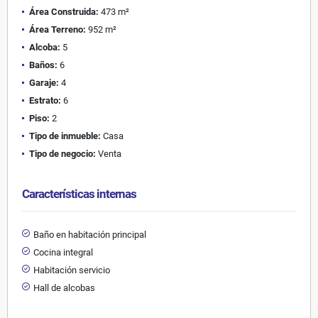
Área Construida:
473 m²
Área Terreno:
952 m²
Alcoba:
5
Baños:
6
Garaje:
4
Estrato:
6
Piso:
2
Tipo de inmueble:
Casa
Tipo de negocio:
Venta
Características internas
Baño en habitación principal
Cocina integral
Habitación servicio
Hall de alcobas