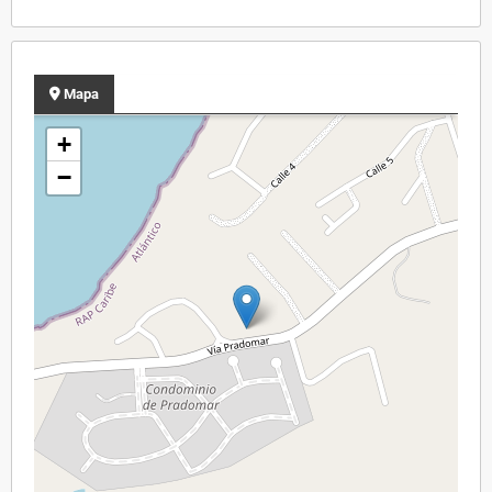
Mapa
+
−