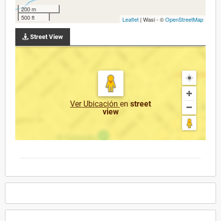
200 m
500 ft
Leaflet
| Wasi - ©
OpenStreetMap
Street View
Ver Ubicación
en
street
view