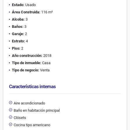
Estado:
Usado
Área Construida:
116 m²
Alcoba:
3
Baños:
3
Garaje:
2
Estrato:
4
Piso:
2
Año construcción:
2018
Tipo de inmueble:
Casa
Tipo de negocio:
Venta
Características internas
Aire acondicionado
Baño en habitación principal
Clósets
Cocina tipo americano