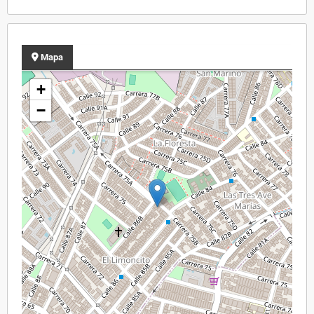
Mapa
+
−