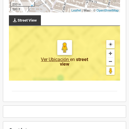
200 m
500 ft
Leaflet
| Wasi - ©
OpenStreetMap
Street View
Ver Ubicación
en
street
view