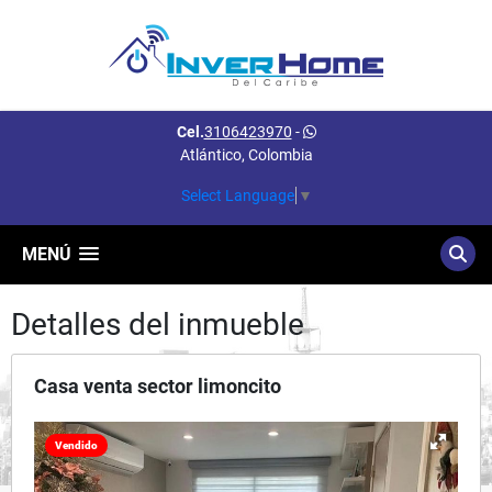
Cel.
3106423970
-
Atlántico, Colombia
Select Language
▼
MENÚ
Detalles del inmueble
Casa venta sector limoncito
Vendido