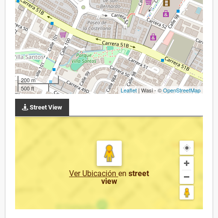
200 m
500 ft
Leaflet
| Wasi - ©
OpenStreetMap
Street View
Ver Ubicación
en
street
view