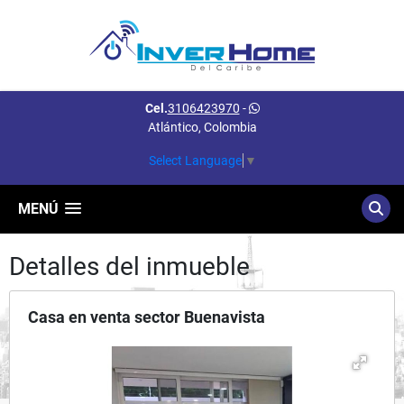
Cel.
3106423970
-
Atlántico, Colombia
Select Language
▼
MENÚ
Detalles del inmueble
Casa en venta sector Buenavista