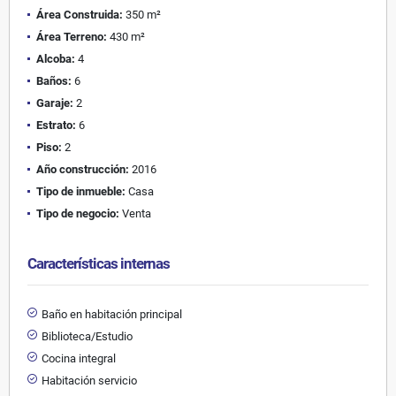
Área Construida:
350 m²
Área Terreno:
430 m²
Alcoba:
4
Baños:
6
Garaje:
2
Estrato:
6
Piso:
2
Año construcción:
2016
Tipo de inmueble:
Casa
Tipo de negocio:
Venta
Características internas
Baño en habitación principal
Biblioteca/Estudio
Cocina integral
Habitación servicio