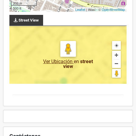
200 m
500 ft
Leaflet
| Wasi - ©
OpenStreetMap
Street View
Ver Ubicación
en
street
view