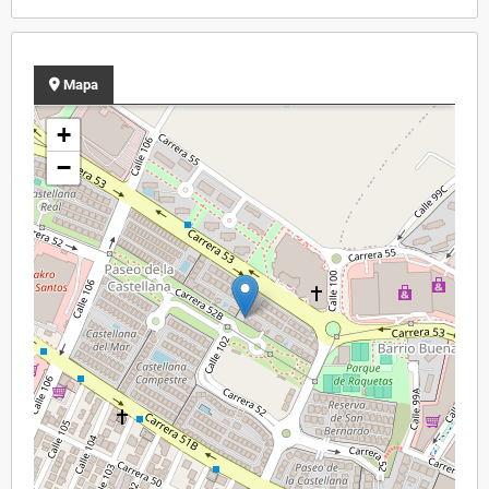
Mapa
+
−