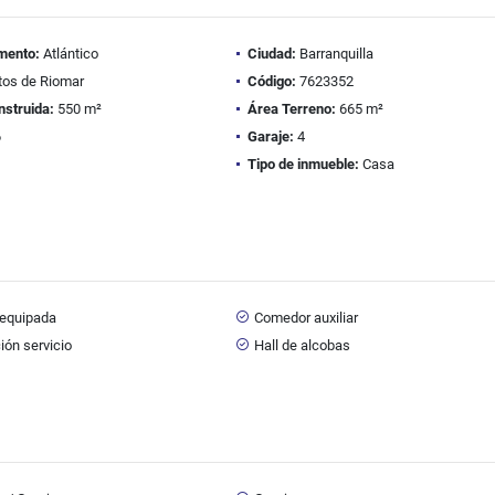
mento:
Atlántico
Ciudad:
Barranquilla
tos de Riomar
Código:
7623352
nstruida:
550 m²
Área Terreno:
665 m²
6
Garaje:
4
Tipo de inmueble:
Casa
 equipada
Comedor auxiliar
ión servicio
Hall de alcobas
i