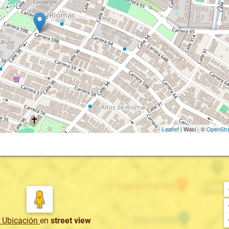
Leaflet
| Wasi - ©
OpenStr
r Ubicación
en
street view