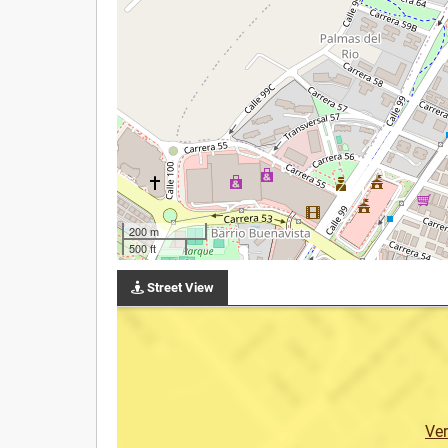
200 m
500 ft
Street View
Ve