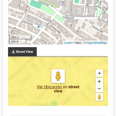
200 m
500 ft
Leaflet
| Wasi - ©
OpenStreetMap
Street View
Ver Ubicación
en
street
view