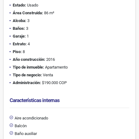
Estado:
Usado
Área Construida:
86 m²
Alcoba:
3
Baños:
3
Garaje:
1
Estrato:
4
Piso:
8
Año construcción:
2016
Tipo de inmueble:
Apartamento
Tipo de negocio:
Venta
Administración:
$190.000 COP
Características internas
Aire acondicionado
Balcón
Baño auxiliar