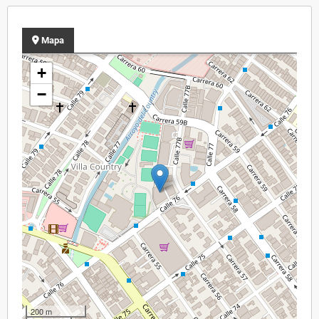
Mapa
+
−
200 m