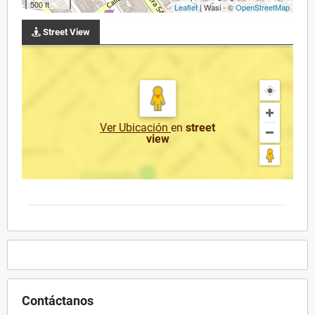
500 ft
Leaflet
| Wasi - ©
OpenStreetMap
Street View
Ver Ubicación
en
street
view
Contáctanos