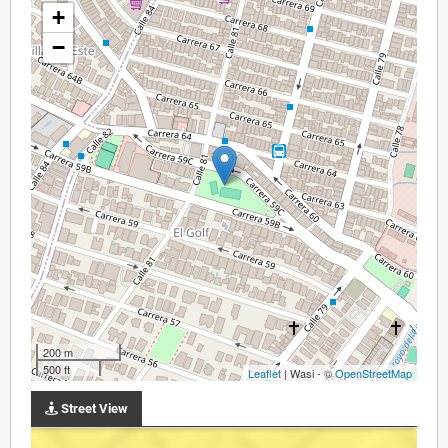
+
−
200 m
500 ft
Leaflet
| Wasi - ©
OpenStreetMap
Street View