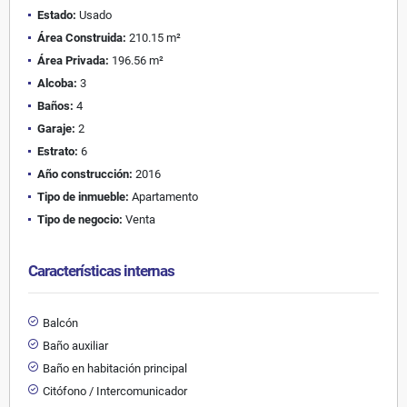
Estado:
Usado
Área Construida:
210.15 m²
Área Privada:
196.56 m²
Alcoba:
3
Baños:
4
Garaje:
2
Estrato:
6
Año construcción:
2016
Tipo de inmueble:
Apartamento
Tipo de negocio:
Venta
Características internas
Balcón
Baño auxiliar
Baño en habitación principal
Citófono / Intercomunicador