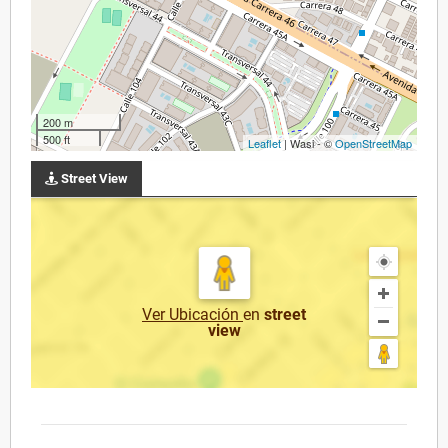
200 m
500 ft
Leaflet
| Wasi - ©
OpenStreetMap
Street View
Ver Ubicación
en
street
view