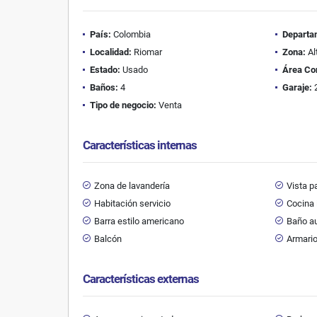
País:
Colombia
Departa
Localidad:
Riomar
Zona:
Al
Estado:
Usado
Área Co
Baños:
4
Garaje:
Tipo de negocio:
Venta
Características internas
Zona de lavandería
Vista 
Habitación servicio
Cocina 
Barra estilo americano
Baño au
Balcón
Armari
Características externas