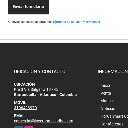
Enviar formulario
Al enviar tus datos aceptas los
Términos de servicio y privacidad
UBICACIÓN Y CONTACTO
INFORMACIÓN
s
UBICACIÓN
Inicio
Km 3 Via Salgar # 13 - 45
Venta
Barranquilla - Atlántico - Colombia
a
Alquiler
MÓVIL
3106423970
Noticias
EMAIL
Horus Smart Co
comercial@inverhomecaribe.com
Contáctenos