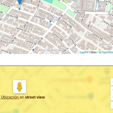
Leaflet
| Wasi - ©
OpenStr
r Ubicación
en
street view