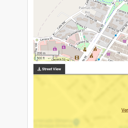
200 m
500 ft
Street View
Ve