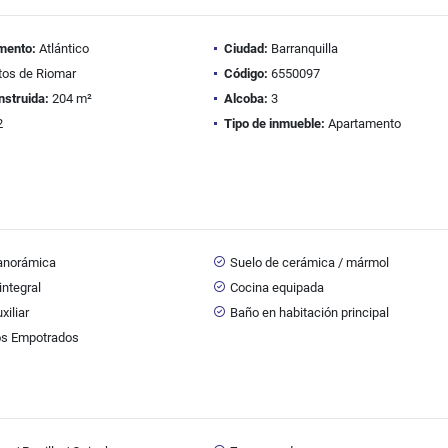
mento:
Atlántico
Ciudad:
Barranquilla
tos de Riomar
Código:
6550097
nstruida:
204 m²
Alcoba:
3
2
Tipo de inmueble:
Apartamento
panorámica
Suelo de cerámica / mármol
integral
Cocina equipada
xiliar
Baño en habitación principal
os Empotrados