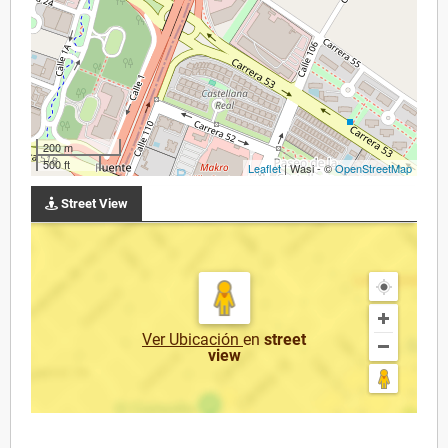
200 m
500 ft
Leaflet
| Wasi - ©
OpenStreetMap
Street View
Ver Ubicación
en
street
view