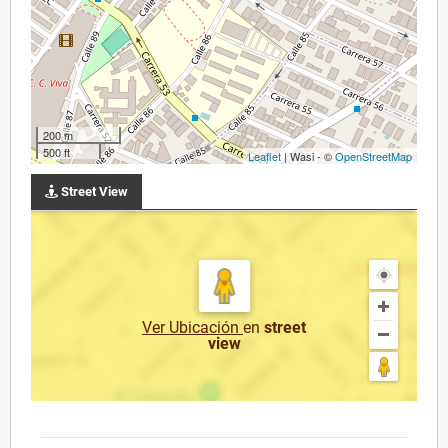
200 m
500 ft
Leaflet
| Wasi - ©
OpenStreetMap
Street View
Ver Ubicación
en
street
view